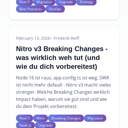
Nuxt 5
Migration
Upgrade
Strategy
Best Practices
DevOps
February 13, 2026
Frederik Reiff
Nitro v3 Breaking Changes -
was wirklich weh tut (und
wie du dich vorbereitest)
Node 16 ist raus, app.config.ts ist weg, SWR
ist nicht mehr default - Nitro v3 macht vieles
strenger. Welche Breaking Changes wirklich
Impact haben, warum sie gut sind und wie
du dein Projekt vorbereitest.
Nuxt 5
Nitro
Breaking Changes
Migration
Node.js
Upgrade