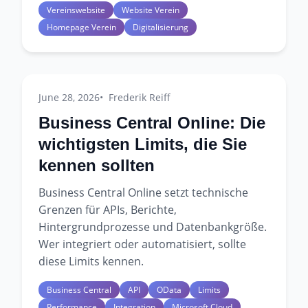
Vereinswebsite
Website Verein
Homepage Verein
Digitalisierung
June 28, 2026
Frederik Reiff
Business Central Online: Die
wichtigsten Limits, die Sie
kennen sollten
Business Central Online setzt technische
Grenzen für APIs, Berichte,
Hintergrundprozesse und Datenbankgröße.
Wer integriert oder automatisiert, sollte
diese Limits kennen.
Business Central
API
OData
Limits
Performance
Integration
Microsoft Cloud