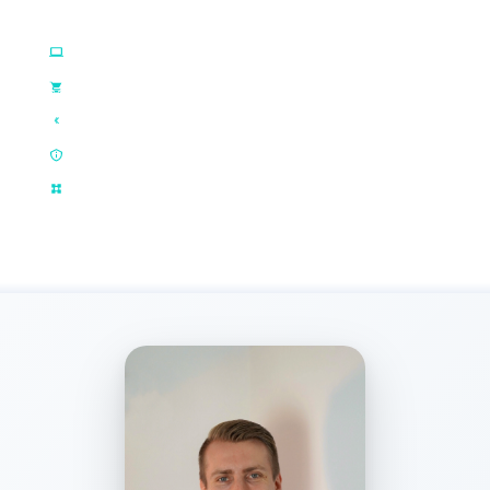
WOBEI WIR SIE UNTERSTÜTZEN:
Webseiten & Hosting
Online-Shops
Web-Entwicklung
Business Central
Prozessdigitalisierung