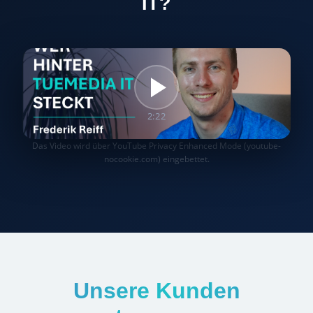
IT?
2:22
Das Video wird über YouTube Privacy Enhanced Mode (youtube-
nocookie.com) eingebettet.
Unsere Kunden