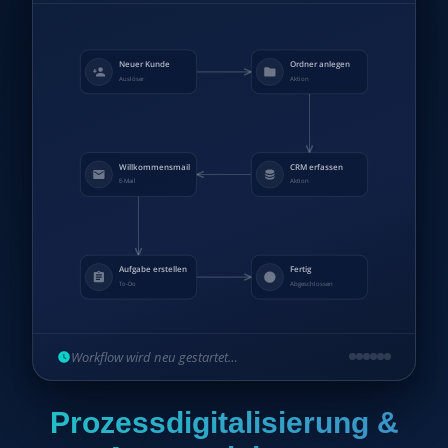
Neuer Kunde
Ordner anlegen
Auslöser
Aktion
Willkommensmail
CRM erfassen
E-Mail
Aktion
Aufgabe erstellen
Fertig
To-Do
Abgeschlossen
Workflow wird neu gestartet…
Prozessdigitalisierung &