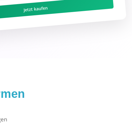
Jetzt kaufen
ormen
gen