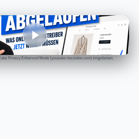
Tube Privacy Enhanced Mode (youtube-nocookie.com) eingebettet.