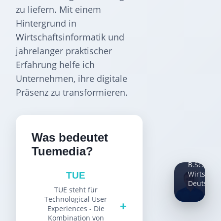
zu liefern. Mit einem
Hintergrund in
Wirtschaftsinformatik und
jahrelanger praktischer
Erfahrung helfe ich
Freder
Unternehmen, ihre digitale
Reiff
Präsenz zu transformieren.
Gründer
&
Inhaber
Was bedeutet
Tuemedia
IT
Tuemedia?
Solutions
B.Sc.
Wirtschaf
TUE
Deutschl
TUE steht für
Technological User
+
Experiences - Die
Kombination von