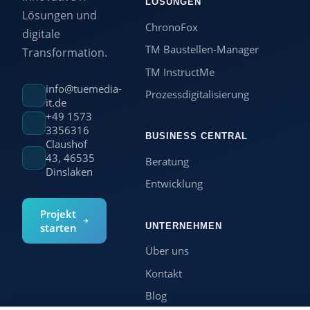
LÖSUNGEN
Lösungen und
ChronoFox
digitale
TM Baustellen-Manager
Transformation.
TM InstructMe
info@tuemedia-
Prozessdigitalisierung
it.de
+49 1573
3356316
BUSINESS CENTRAL
Claushof
43, 46535
Beratung
Dinslaken
Entwicklung
Projekt
UNTERNEHMEN
starten
Über uns
Kontakt
Blog