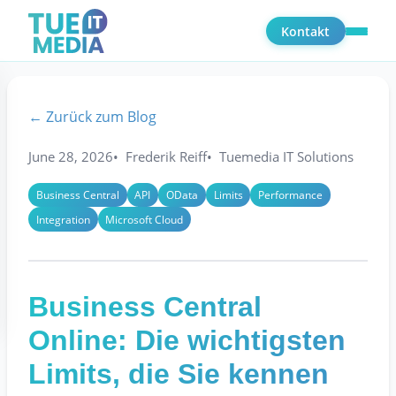
Kontakt
← Zurück zum Blog
June 28, 2026
Frederik Reiff
Tuemedia IT Solutions
Business Central
API
OData
Limits
Performance
Integration
Microsoft Cloud
Business Central
Online: Die wichtigsten
Limits, die Sie kennen