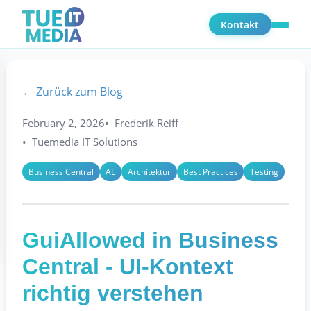
Kontakt
← Zurück zum Blog
February 2, 2026
Frederik Reiff
Tuemedia IT Solutions
Business Central
AL
Architektur
Best Practices
Testing
GuiAllowed in Business
Central - UI-Kontext
richtig verstehen