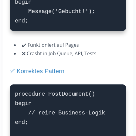
✔️ Funktioniert auf Pages
❌ Crasht in Job Queue, API, Tests
✅ Korrektes Pattern